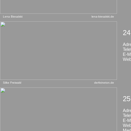
Lena Biesalski
lena-biesalski.de
24
Adr
Tele
E-Ma
Web
Silke Freiwald
derfeineton.de
25
Adr
Tele
E-Ma
Web
Med