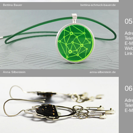
Bettina Bauer
bettina-schmuck-bauer.de
05
Adr
Tele
E-Ma
Web
Link
Anna Silberstein
anna-silberstein.de
06
Adr
Tele
E-Ma