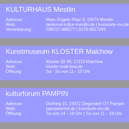
KULTURHAUS Mestlin
Adresse:
Marx-Engels-Platz 5, 19374 Mestlin
Web:
denkmal-kultur-mestlin.de
|
kunstorte-mv.de
Vereinbarung:
038727-888277 | 0170-5817249
Kunstmuseum KLOSTER Malchow
Adresse:
Kloster 32-34, 17213 Malchow
Web:
kloster-malchow.de
Öffnung:
Sa - So von 11 - 15 Uhr
kulturforum PAMPIN
Adresse:
Dorfring 15, 19372 Ziegendorf OT Pampin
Web:
pampinerhof.de
|
kunstorte-mv.de
Öffnung:
Sa von 14 – 18 Uhr | So von 11 – 18 Uhr