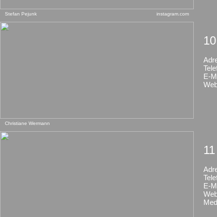
Stefan Pejunk
instagram.com
10
Adr
Tele
E-Ma
Web
Christiane Wermann
11
Adr
Tele
E-Ma
Web
Med