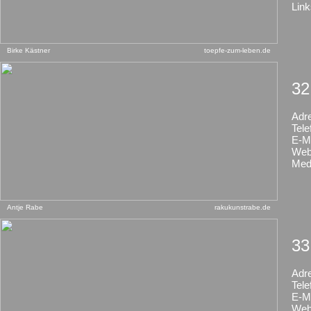
Link
Birke Kästner
toepfe-zum-leben.de
32
Adr
Tele
E-Ma
Web
Med
Antje Rabe
rakukunstrabe.de
33
Adr
Tele
E-Ma
Web