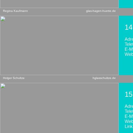
Regina Kaufmann
glas-hagen-huette.de
14
Adr
Tele
E-Ma
Web
Holger Schultze
hglasschultze.de
15
Adr
Tele
E-Ma
Web
Link