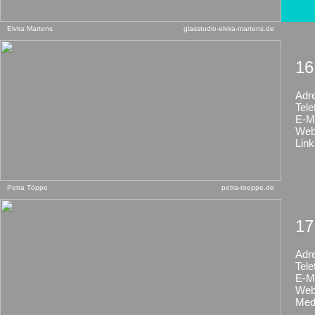
Elvira Martens
glasstudio-elvira-martens.de
16
Adr
Tele
E-Ma
Web
Link
Petra Töppe
petra-toeppe.de
17
Adr
Tele
E-Ma
Web
Med