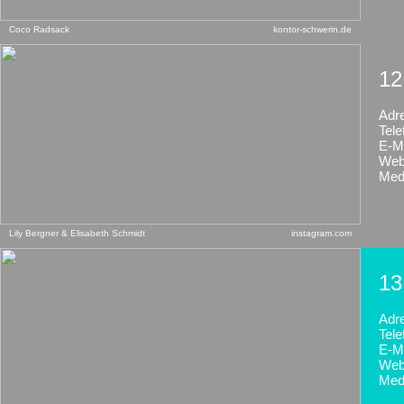
Coco Radsack
kontor-schwerin.de
12
Adr
Tele
E-Ma
Web
Med
Lily Bergner & Elisabeth Schmidt
instagram.com
13
Adr
Tele
E-Ma
Web
Med