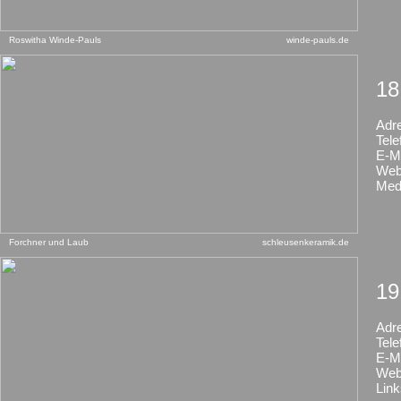
Roswitha Winde-Pauls
winde-pauls.de
18
Adr
Tele
E-Ma
Web
Med
Forchner und Laub
schleusenkeramik.de
19
Adr
Tele
E-Ma
Web
Link