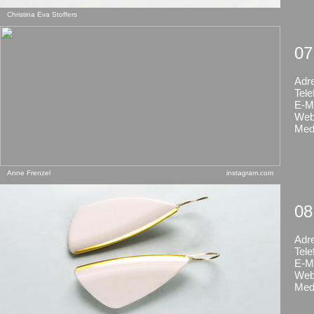
Christina Eva Stoffers
07
Adr
Tele
E-Ma
Web
Med
Anne Frenzel
instagram.com
08
Adr
Tele
E-Ma
Web
Med