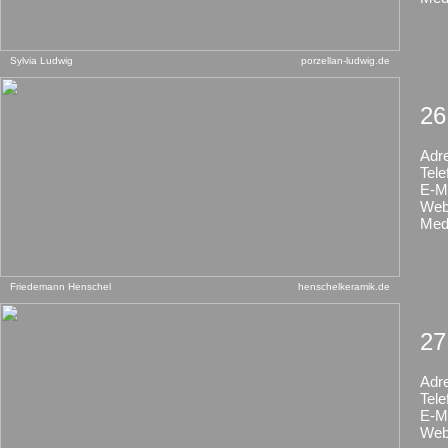
Sylvia Ludwig
porzellan-ludwig.de
26
Adr
Tele
E-Ma
Web
Med
Friedemann Henschel
henschelkeramik.de
27
Adr
Tele
E-Ma
Web