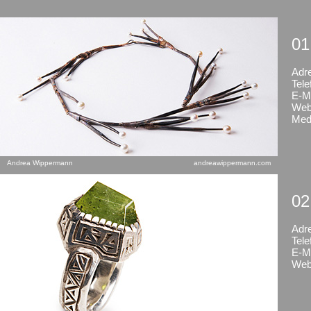
01
Adr
Tele
E-Ma
Web
Med
Andrea Wippermann
andreawippermann.com
02
Adr
Tele
E-Ma
Web