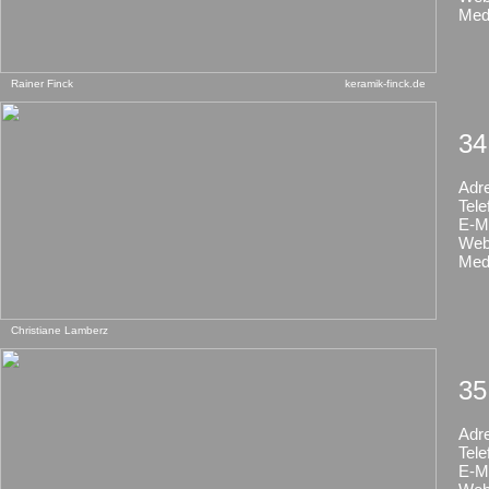
Med
Rainer Finck
keramik-finck.de
34
Adr
Tele
E-Ma
Web
Med
Christiane Lamberz
35
Adr
Tele
E-Ma