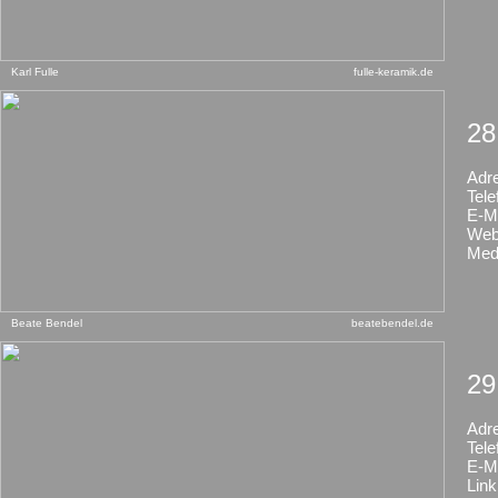
Karl Fulle
fulle-keramik.de
28
Adr
Tele
E-Ma
Web
Med
Beate Bendel
beatebendel.de
29
Adr
Tele
E-Ma
Link