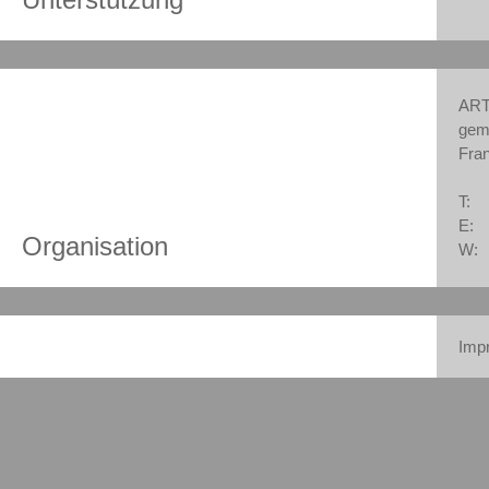
ART
gem
Fra
T:
E:
Organisation
W:
Imp