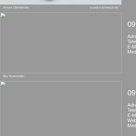
Annett Oberländer
a-und-o-schmuck.de
09
Adr
Tele
E-Ma
Med
Ilka Rosemüller
09
Adr
Tele
E-Ma
Web
Med