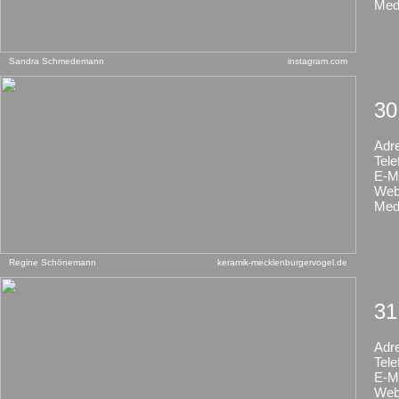
Med
Sandra Schmedemann
instagram.com
30
Adr
Tele
E-Ma
Web
Med
Regine Schönemann
keramik-mecklenburgervogel.de
31
Adr
Tele
E-Ma
Web