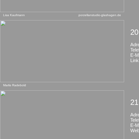
Lisa Kaufmann
porzellanstudio-glashagen.de
20
Adr
Tele
E-Ma
Link
Marlis Radebold
21
Adr
Tele
E-Ma
Web