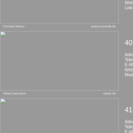
Web
Link
Cornelia Woitun
woitun-keramik.de
40
Adr
Tele
E-Ma
Web
Med
Takwe Kaenders
takwe.de
41
Adr
Tele
E-Ma