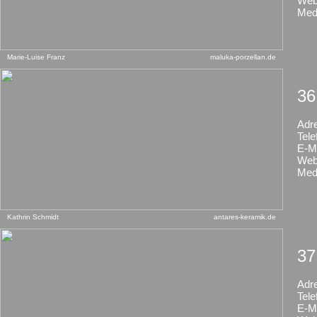
Web
Med
Marie-Luise Franz
maluka-porzellan.de
36
Adr
Tele
E-Ma
Web
Med
Kathrin Schmidt
antares-keramik.de
37
Adr
Tele
E-Ma