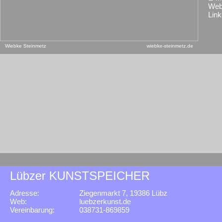
Web
Link
Wiebke Steinmetz
wiebke-steinmetz.de
Lübzer KUNSTSPEICHER
Adresse:
Ziegenmarkt 7, 19386 Lübz
Web:
luebzerkunst.de
Vereinbarung:
038731-869859