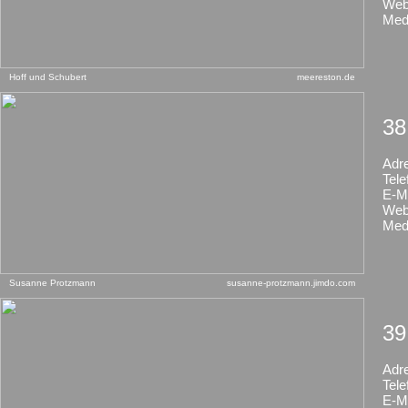
Web
Med
Hoff und Schubert
meereston.de
38
Adr
Tele
E-Ma
Web
Med
Susanne Protzmann
susanne-protzmann.jimdo.com
39
Adr
Tele
E-Ma