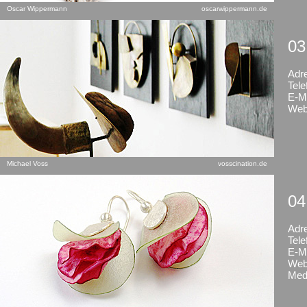
Oscar Wippermann
oscarwippermann.de
03
Adr
Tele
E-Ma
Web
Michael Voss
vosscination.de
04
Adr
Tele
E-Ma
Web
Med