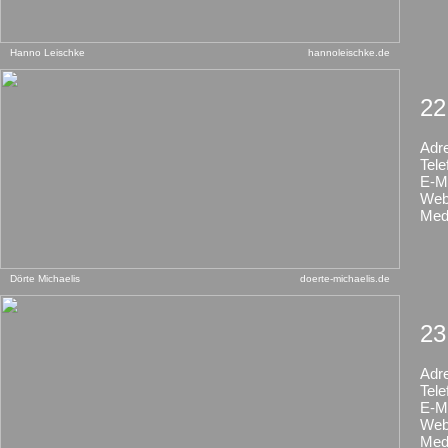
Hanno Leischke
hannoleischke.de
22
Adr
Tele
E-Ma
Web
Med
Dörte Michaelis
doerte-michaelis.de
23
Adr
Tele
E-Ma
Web
Med