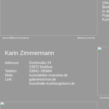
194
Berl
in 
Pupp
Kun
Hans-Wilfried Scheibner
filmbuero-mv.de
Karin Zimmermann
Adresse:
Dorfstraße 24
X
23972 Maßlow
Telefon:
03841-785884
Web:
kunstatelier-masslow.de
Link:
galeriewismar.de
kunsthalle-kuehlungsborn.de
Sommer