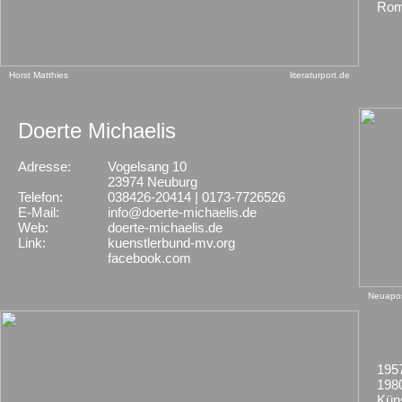
Rom
Horst Matthies
literaturport.de
Doerte Michaelis
Adresse:
Vogelsang 10
X
23974 Neuburg
Telefon:
038426-20414 | 0173-7726526
E-Mail:
info@doerte-michaelis.de
Web:
doerte-michaelis.de
Link:
kuenstlerbund-mv.org
facebook.com
Neuapos
1957
198
Küns