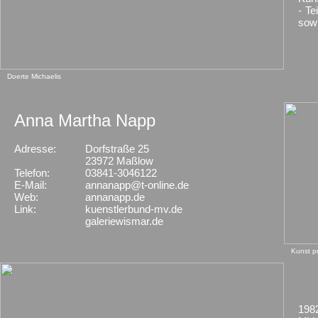
- Te
sowi
Doerte Michaelis
Anna Martha Napp
Adresse:
Dorfstraße 25
23972 Maßlow
Telefon:
03841-3046122
E-Mail:
annanapp@t-online.de
Web:
annanapp.de
Link:
kuenstlerbund-mv.de
galeriewismar.de
Kunst p
1982