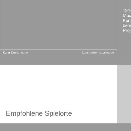
194
Mod
Kün
beh
Proj
Karin Zimmermann
kunstatelier-masslow.de
Empfohlene Spielorte