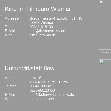
Kino im Filmbüro Wismar
Adresse:
Bürgermeister-Haupt-Str. 51, H3
X
23966 Wismar
Telefon:
03841-618100
E-Mail:
info@filmbuero-mv.de
Web:
filmbuero-mv.de
Kino im
Kulturwirkstatt Ilow
Adresse:
Ilow 18
X
23974 Neuburg OT Ilow
Telefon:
03841-385927
0176-83123459
E-Mail:
info@kulturwirkstatt-ilow.de
Web:
klanghaus-ilow.de