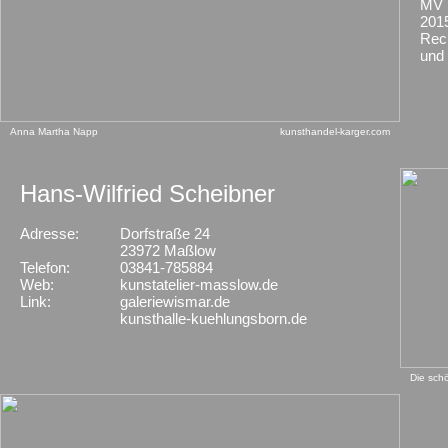
MV 
201
Rech
und 
Anna Martha Napp
kunsthandel-karger.com
Hans-Wilfried Scheibner
Adresse:
Dorfstraße 24
X
23972 Maßlow
Telefon:
03841-785884
Web:
kunstatelier-masslow.de
Link:
galeriewismar.de
kunsthalle-kuehlungsborn.de
Die sch