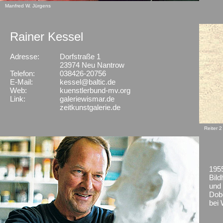
Manfred W. Jürgens
Rainer Kessel
Adresse:
Dorfstraße 1
X
23974 Neu Nantrow
Telefon:
038426-20756
E-Mail:
kessel@baltic.de
Web:
kuenstlerbund-mv.org
Link:
galeriewismar.de
zeitkunstgalerie.de
Reiter 2
1955
Bild
und
Dobe
bei 