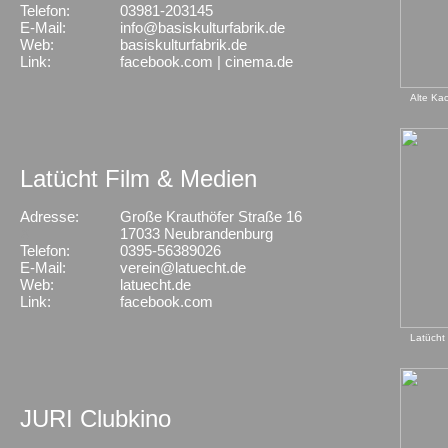
Telefon:
03981-203145
E-Mail:
info@basiskulturfabrik.de
Web:
basiskulturfabrik.de
Link:
facebook.com
|
cinema.de
Alte Kac
Latücht Film & Medien
Adresse:
Große Krauthöfer Straße 16
X
17033 Neubrandenburg
Telefon:
0395-56389026
E-Mail:
verein@latuecht.de
Web:
latuecht.de
Link:
facebook.com
Latücht
JURI Clubkino