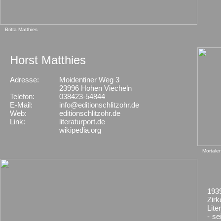
Britta Matthies
Horst Matthies
Adresse:
Moidentiner Weg 3
X
23996 Hohen Viecheln
Telefon:
038423-54844
E-Mail:
info@editionschlitzohr.de
Web:
editionschlitzohr.de
Link:
literaturport.de
wikipedia.org
Mortale
1939
Zirk
Lite
- se