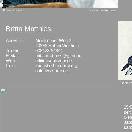
Rainer Kessel
ostsee-zeitung.de
Britta Matthies
Adresse:
Moidentiner Weg 3
X
23996 Hohen Viecheln
Telefon:
038423-54844
E-Mail:
britta.matthies@gmx.net
Web:
editionschlitzohr.de
Link:
kuenstlerbund-mv.org
galeriewismar.de
Rotkäp
1949
sei
Gem
Jap
Lan