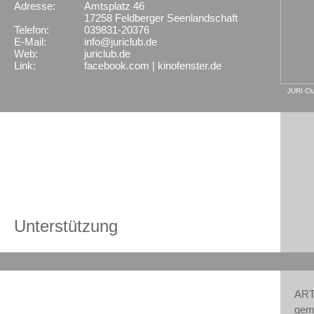
Adresse:
Amtsplatz 46
X
17258 Feldberger Seenlandschaft
Telefon:
039831-20376
E-Mail:
info@juriclub.de
Web:
juriclub.de
Link:
facebook.com
|
kinofenster.de
JURI Cl
Unterstützung
ART
gem