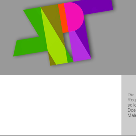
Die 
Regi
soll
Doer
Male