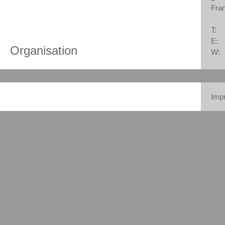
Fra
T:
E:
Organisation
W:
Imp